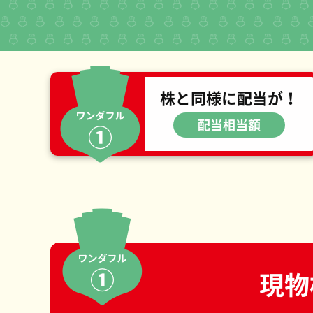
株と同様に配当が！
配当相当額
現物