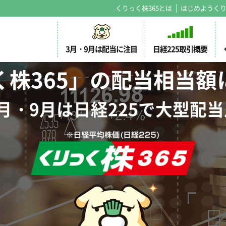
くりっく株365とは
はじめようくり
3月・9月は配当に注目
日経225取引概要
く株365」の配当相当額
月・9月は日経225で大型配