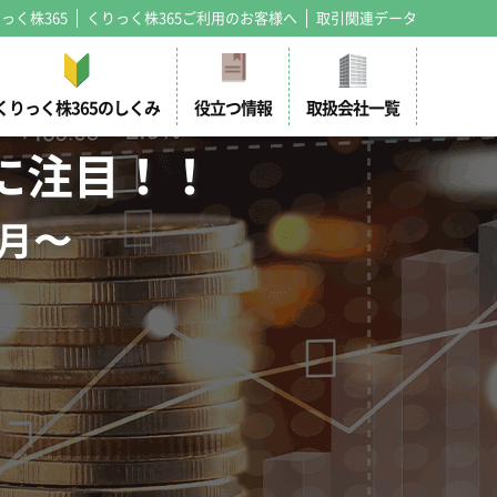
っく株365
くりっく株365ご利用のお客様へ
取引関連データ
くりっく株365のしくみ
役立つ情報
取扱会社一覧
に注目！！
当月〜