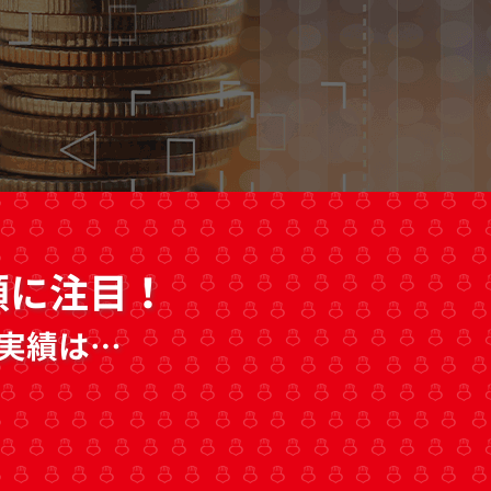
額に注目！
額実績は…