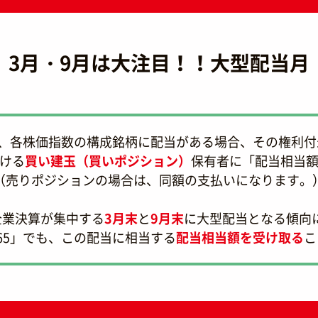
3月・9月は大注目！！大型配当月
は、各株価指数の構成銘柄に配当がある場合、その権利
ける
買い建玉（買いポジション）
保有者に「配当相当
（売りポジションの場合は、同額の支払いになります。
企業決算が集中する
3月末
と
9月末
に大型配当となる傾向
65」でも、この配当に相当する
配当相当額を受け取る
こ