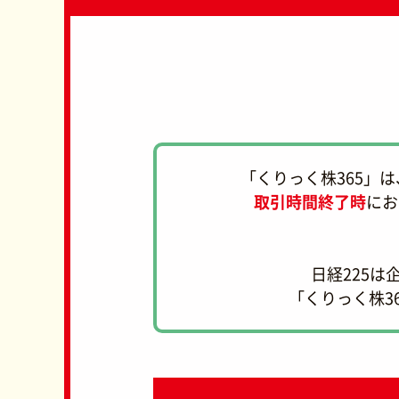
「くりっく株365」
取引時間終了時
にお
日経225は
「くりっく株3