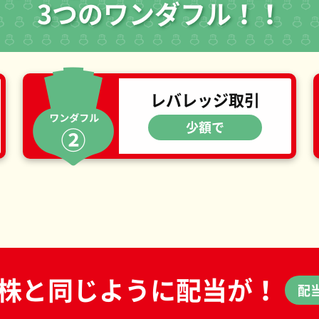
3つのワンダフル！！
レバレッジ取引
少額で
株と同じように配当が！