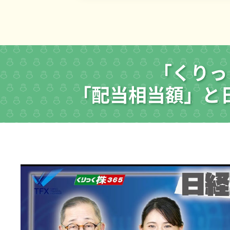
「くりっ
「配当相当額」と日