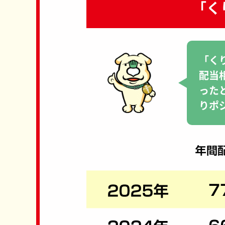
「く
「く
配当
った
りポ