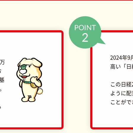
2024年
7万
高い「日経
お
基
この日経
ダ。
ように配
ことがで
る