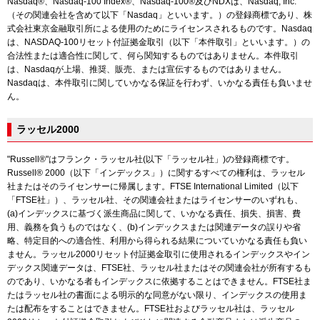
Nasdaq®、Nasdaq-100 Index®、Nasdaq-100®及びNDXは、Nasdaq, Inc.
（その関連会社を含めて以下「Nasdaq」といいます。）の登録商標であり、株
式会社東京金融取引所による使用のためにライセンスされるものです。Nasdaq
は、NASDAQ-100リセット付証拠金取引（以下「本件取引」といいます。）の
合法性または適合性に関して、何ら関知するものではありません。本件取引
は、Nasdaqが上場、推奨、販売、または宣伝するものではありません。
Nasdaqは、本件取引に関していかなる保証を行わず、いかなる責任も負いませ
ん。
ラッセル2000
"Russell®"はフランク・ラッセル社(以下「ラッセル社」)の登録商標です。
Russell® 2000（以下「インデックス」）に関するすべての権利は、ラッセル
社またはそのライセンサーに帰属します。FTSE International Limited（以下
「FTSE社」）、ラッセル社、その関連会社またはライセンサーのいずれも、
(a)インデックスに基づく派生商品に関して、いかなる責任、損失、損害、費
用、義務を負うものではなく、(b)インデックスまたは関連データの誤りや省
略、特定目的への適合性、利用から得られる結果についていかなる責任も負い
ません。ラッセル2000リセット付証拠金取引に使用されるインデックスやイン
デックス関連データは、FTSE社、ラッセル社またはその関連会社が所有するも
のであり、いかなる者もインデックスに依拠することはできません。FTSE社ま
たはラッセル社の書面による明示的な同意がない限り、インデックスの使用ま
たは配布をすることはできません。FTSE社およびラッセル社は、ラッセル