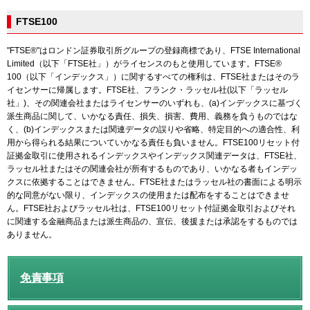
FTSE100
"FTSE®"はロンドン証券取引所グループの登録商標であり、FTSE International
Limited（以下「FTSE社」）がライセンスのもと使用しています。FTSE®
100（以下「インデックス」）に関するすべての権利は、FTSE社またはそのラ
イセンサーに帰属します。FTSE社、フランク・ラッセル社(以下「ラッセル
社」)、その関連会社またはライセンサーのいずれも、(a)インデックスに基づく
派生商品に関して、いかなる責任、損失、損害、費用、義務を負うものではな
く、(b)インデックスまたは関連データの誤りや省略、特定目的への適合性、利
用から得られる結果についていかなる責任も負いません。FTSE100リセット付
証拠金取引に使用されるインデックスやインデックス関連データは、FTSE社、
ラッセル社またはその関連会社が所有するものであり、いかなる者もインデッ
クスに依拠することはできません。FTSE社またはラッセル社の書面による明示
的な同意がない限り、インデックスの使用または配布をすることはできませ
ん。FTSE社およびラッセル社は、FTSE100リセット付証拠金取引およびそれ
に関連する金融商品または派生商品の、宣伝、後援または承認をするものでは
ありません。
免責事項