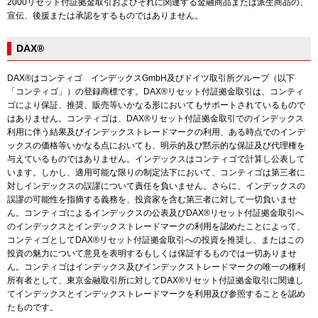
2000リセット付証拠金取引およびそれに関連する金融商品または派生商品の、
宣伝、後援または承認をするものではありません。
DAX®
DAX®はコンティゴ インデックスGmbH及びドイツ取引所グループ（以下
「コンティゴ」）の登録商標です。DAX®リセット付証拠金取引は、コンティ
ゴにより保証、推奨、販売等いかなる形においてもサポートされているもので
はありません。コンティゴは、DAX®リセット付証拠金取引でのインデックス
利用に伴う結果及びインデックストレードマークの利用、ある時点でのインデ
ックスの価格等いかなる点においても、明示的及び黙示的な保証及び代理権を
与えているものではありません。インデックスはコンティゴで計算し公表して
います。しかし、適用可能な限りの制定法下において、コンティゴは第三者に
対しインデックスの誤謬について責任を負いません。さらに、インデックスの
誤謬の可能性を指摘する義務を、投資家を含む第三者に対して一切負いませ
ん。コンティゴによるインデックスの公表及びDAX®リセット付証拠金取引へ
のインデックスとインデックストレードマークの利用を認めたことによって、
コンティゴとしてDAX®リセット付証拠金取引への投資を推奨し、またはこの
投資の魅力について意見を表明するもしくは保証するものでは一切ありませ
ん。コンティゴはインデックス及びインデックストレードマークの唯一の権利
所有者として、東京金融取引所に対してDAX®リセット付証拠金取引に関連し
てインデックスとインデックストレードマークを利用及び参照することを認め
たものです。