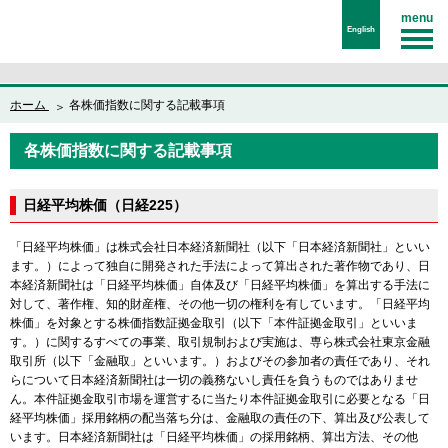
menu
English
ホーム
各株価指数に関する記載事項
各株価指数に関する記載事項
日経平均株価（日経225）
「日経平均株価」は株式会社日本経済新聞社（以下「日本経済新聞社」といい
ます。）によって独自に開発された手法によって算出された著作物であり、日
本経済新聞社は「日経平均株価」自体及び「日経平均株価」を算出する手法に
対して、著作権、知的財産権、その他一切の権利を有しています。「日経平均
株価」を対象とする株価指数証拠金取引（以下「本件証拠金取引」といいま
す。）に関するすべての事業、取引規制および実施は、専ら株式会社東京金融
取引所（以下「金融取」といいます。）およびその参加者の責任であり、それ
らについて日本経済新聞社は一切の義務ないし責任を負うものではありませ
ん。本件証拠金取引市場を運営するに当たり本件証拠金取引に必要となる「日
経平均株価」採用銘柄の配当落ち分は、金融取の責任の下、算出及び公表して
います。日本経済新聞社は「日経平均株価」の採用銘柄、算出方法、その他