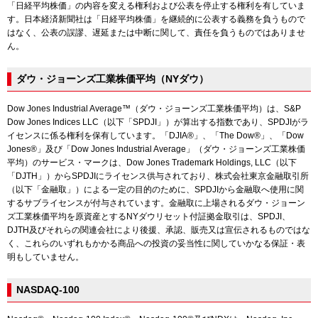
「日経平均株価」の内容を変える権利および公表を停止する権利を有していま
す。日本経済新聞社は「日経平均株価」を継続的に公表する義務を負うもので
はなく、公表の誤謬、遅延または中断に関して、責任を負うものではありませ
ん。
ダウ・ジョーンズ工業株価平均（NYダウ）
Dow Jones Industrial Average™（ダウ・ジョーンズ工業株価平均）は、S&P
Dow Jones Indices LLC（以下「SPDJI」）が算出する指数であり、SPDJIがラ
イセンスに係る権利を保有しています。「DJIA®」、「The Dow®」、「Dow
Jones®」及び「Dow Jones Industrial Average」（ダウ・ジョーンズ工業株価
平均）のサービス・マークは、Dow Jones Trademark Holdings, LLC（以下
「DJTH」）からSPDJIにライセンス供与されており、株式会社東京金融取引所
（以下「金融取」）による一定の目的のために、SPDJIから金融取へ使用に関
するサブライセンスが付与されています。金融取に上場されるダウ・ジョーン
ズ工業株価平均を原資産とするNYダウリセット付証拠金取引は、SPDJI、
DJTH及びそれらの関連会社により後援、承認、販売又は宣伝されるものではな
く、これらのいずれもかかる商品への投資の妥当性に関していかなる保証・表
明もしていません。
NASDAQ-100