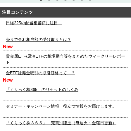
注目コンテンツ
日経225の配当相当額に注目！
売りで金利相当額の受け取りとは？
New
貴金属ETF/原油ETFの相場動向等をまとめたウィークリーレポー
ト
金ETF証拠金取引の取引価格って！？
New
「くりっく株365」のリセットのしくみ
セミナー・キャンペーン情報 役立つ情報をお届けします。
「くりっく株３６５」 売買別建玉（毎週火・金曜日更新）