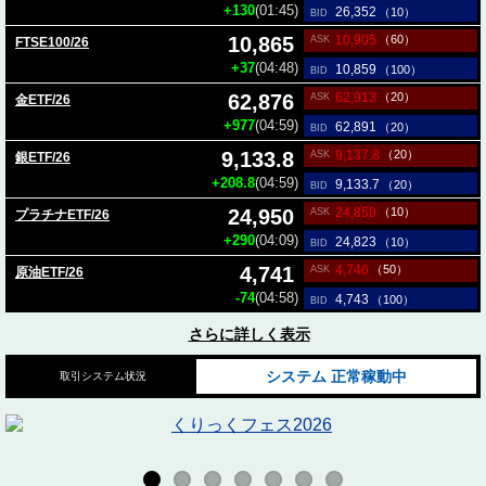
+130
(01:45)
26,352
（10）
BID
10,905
10,865
（60）
ASK
FTSE100/26
+37
(04:48)
10,859
（100）
BID
62,913
62,876
（20）
ASK
金ETF/26
+977
(04:59)
62,891
（20）
BID
9,137.8
9,133.8
（20）
ASK
銀ETF/26
+208.8
(04:59)
9,133.7
（20）
BID
24,850
24,950
（10）
ASK
プラチナETF/26
+290
(04:09)
24,823
（10）
BID
4,746
4,741
（50）
ASK
原油ETF/26
-74
(04:58)
4,743
（100）
BID
さらに詳しく表示
システム
正常稼動中
取引システム状況