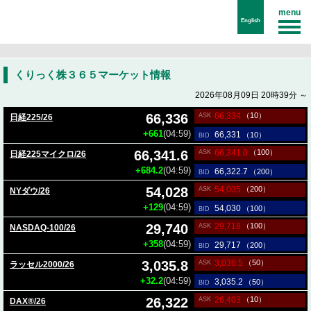
menu
English
くりっく株３６５マーケット情報
2026年08月09日 20時39分 ～
66,334
66,336
（10）
ASK
日経225/26
+661
(04:59)
66,331
（10）
BID
66,341.0
66,341.6
（100）
ASK
日経225マイクロ/26
+684.2
(04:59)
66,322.7
（200）
BID
54,035
54,028
（200）
ASK
NYダウ/26
+129
(04:59)
54,030
（100）
BID
29,718
29,740
（100）
ASK
NASDAQ-100/26
+358
(04:59)
29,717
（200）
BID
3,036.5
3,035.8
（50）
ASK
ラッセル2000/26
+32.2
(04:59)
3,035.2
（50）
BID
26,403
26,322
（10）
ASK
DAX®/26