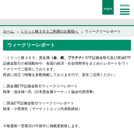
menu
English
ホーム
くりっく株３６５ご利用のお客様へ
ウィークリーレポート
ウィークリーレポート
「くりっく株３６５」貴金属
（金、銀、プラチナ）
ETF証拠金取引及び原油ETF
証拠金取引の相場動向や、各国の経済・社会情勢等をまとめたレポートをウィ
ークリーでご提供しております。
投資に役立つ情報を多数掲載しておりますので、是非ご活用ください。
〇貴金属ETF証拠金取引ウィークリーレポート
執筆：池水雄一氏（日本貴金属マーケット協会代表理事）
〇原油ETF証拠金取引ウィークリーレポート
執筆：小菅努氏（マーケットエッジ代表取締役）
※毎週第一営業日の午前中に掲載更新致します。