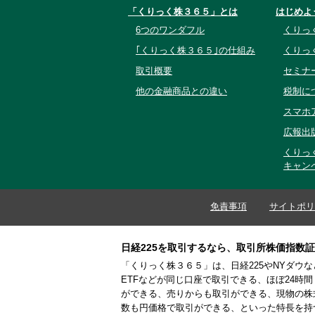
「くりっく株３６５」とは
はじめよ
6つのワンダフル
くりっ
｢くりっく株３６５｣の仕組み
くりっ
取引概要
セミナ
他の金融商品との違い
税制に
スマホ
広報出
くりっ
キャン
免責事項
サイトポリ
日経225を取引するなら、取引所株価指数
「くりっく株３６５」は、日経225やNYダウ
ETFなどが同じ口座で取引できる、ほぼ24時
ができる、売りからも取引ができる、現物の株
数も円価格で取引ができる、といった特長を持