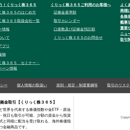
う！くりっく株３６５
くりっく株３６５ご利用のお客様へ
よく
商標
く株３６５のはじめ方
証拠金基準額
各株
く株３６５取扱会社一覧
取引カレンダー
載事
重要
ー情報
口座数及び証拠金預託額
ニュ
ついて
くりっく株３６５のお問合せ
取引
アプリ
版物
く株３６５ セミナー・
ペーン情報
シー
個人情報の取扱い
規則・規定・制度要綱等
取引のリスク
証拠金取引【くりっく株３６５】
など世界を代表する株価指数や金ETF・原油
間・祝日も取引が可能、少額の資金から投資
Copyri
式と同様に配当を受け取れる、海外株価指
つ金融商品です。