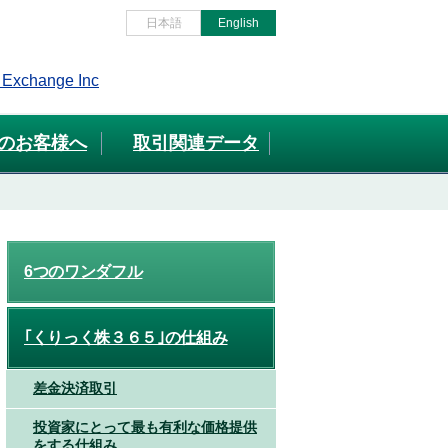
日本語
English
のお客様へ
取引関連データ
6つのワンダフル
｢くりっく株３６５｣の仕組み
差金決済取引
投資家にとって最も有利な価格提供
をする仕組み