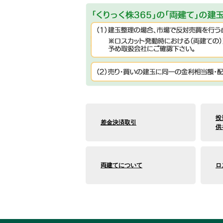
投
差金決済取引
供
両建てについて
ロ