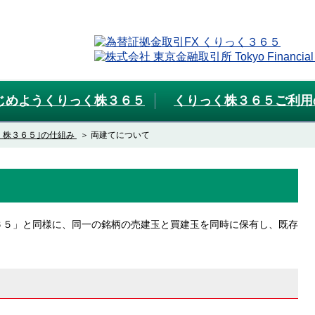
じめようくりっく株３６５
くりっく株３６５ご利用
く株３６５｣の仕組み
両建てについて
６５」と同様に、同一の銘柄の売建玉と買建玉を同時に保有し、既存