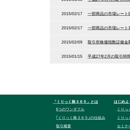
2015/02/17
一部商品の市場レート
2015/02/17
一部商品の市場レート
2015/02/09
取引所株価指数証拠金
2015/01/15
平成27年2月の取引時
「くりっく株３６５」とは
はじめよ
6つのワンダフル
くりっ
｢くりっく株３６５｣の仕組み
くりっ
取引概要
セミナ