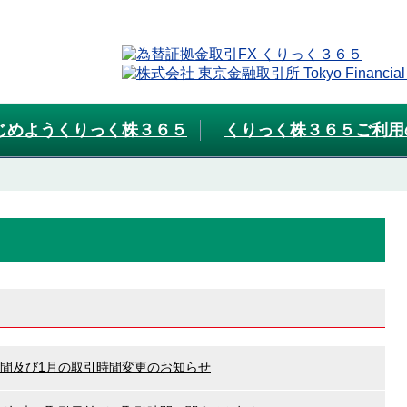
じめようくりっく株３６５
くりっく株３６５ご利用
時間及び1月の取引時間変更のお知らせ