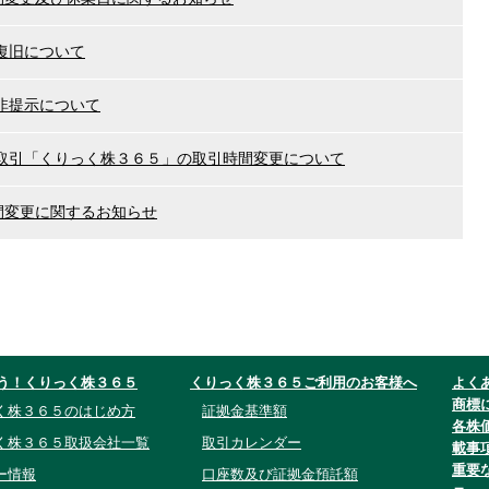
復旧について
非提示について
取引「くりっく株３６５」の取引時間変更について
間変更に関するお知らせ
う！くりっく株３６５
くりっく株３６５ご利用のお客様へ
よく
商標
く株３６５のはじめ方
証拠金基準額
各株
く株３６５取扱会社一覧
取引カレンダー
載事
重要
ー情報
口座数及び証拠金預託額