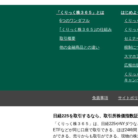
「くりっく株３６５」とは
はじめよ
6つのワンダフル
くりっ
｢くりっく株３６５｣の仕組み
くりっ
取引概要
セミナ
他の金融商品との違い
税制に
スマホ
広報出
くりっ
キャン
免責事項
サイトポリ
日経225を取引するなら、取引所株価指数
「くりっく株３６５」は、日経225やNYダウ
ETFなどが同じ口座で取引できる、ほぼ24時
ができる、売りからも取引ができる、現物の株