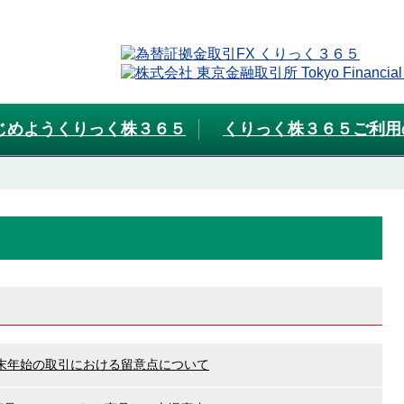
じめようくりっく株３６５
くりっく株３６５ご利用
末年始の取引における留意点について