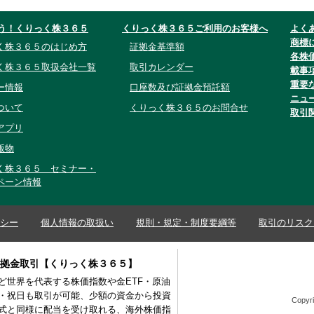
う！くりっく株３６５
くりっく株３６５ご利用のお客様へ
よく
商標
く株３６５のはじめ方
証拠金基準額
各株
く株３６５取扱会社一覧
取引カレンダー
載事
重要
ー情報
口座数及び証拠金預託額
ニュ
ついて
くりっく株３６５のお問合せ
取引
アプリ
版物
く株３６５ セミナー・
ペーン情報
シー
個人情報の取扱い
規則・規定・制度要綱等
取引のリスク
証拠金取引【くりっく株３６５】
など世界を代表する株価指数や金ETF・原油
間・祝日も取引が可能、少額の資金から投資
Copyri
式と同様に配当を受け取れる、海外株価指