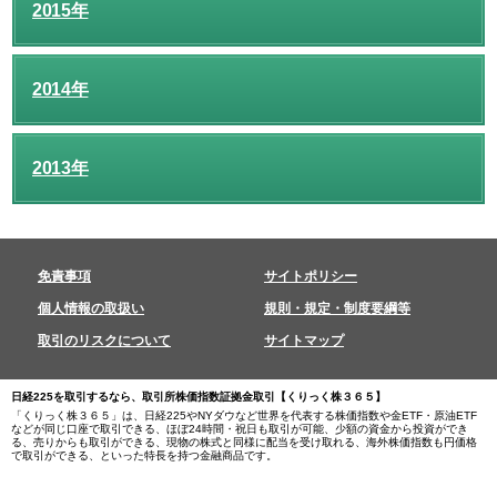
2015年
2014年
2013年
免責事項
サイトポリシー
個人情報の取扱い
規則・規定・制度要綱等
取引のリスクについて
サイトマップ
日経225を取引するなら、取引所株価指数証拠金取引【くりっく株３６５】
「くりっく株３６５」は、日経225やNYダウなど世界を代表する株価指数や金ETF・原油ETF
などが同じ口座で取引できる、ほぼ24時間・祝日も取引が可能、少額の資金から投資ができ
る、売りからも取引ができる、現物の株式と同様に配当を受け取れる、海外株価指数も円価格
で取引ができる、といった特長を持つ金融商品です。