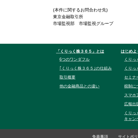
(本件に関するお問合わせ先)
東京金融取引所
市場監視部 市場監視グループ
「くりっく株３６５」とは
はじめよ
6つのワンダフル
くりっ
｢くりっく株３６５｣の仕組み
くりっ
取引概要
セミナ
他の金融商品との違い
税制に
スマホ
広報出
くりっ
キャン
免責事項
サイトポリ