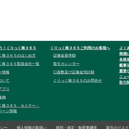
う！くりっく株３６５
くりっく株３６５ご利用のお客様へ
よく
商標
く株３６５のはじめ方
証拠金基準額
各株
く株３６５取扱会社一覧
取引カレンダー
載事
重要
ー情報
口座数及び証拠金預託額
ニュ
ついて
くりっく株３６５のお問合せ
取引
アプリ
版物
く株３６５ セミナー・
ペーン情報
シー
個人情報の取扱い
規則・規定・制度要綱等
取引のリスク