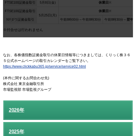
FTSE100証拠金取引
5月8日(金)
休業日
※
FTSE100証拠金取引
休業日
※
5月25日(月)
NYダウ証拠金取引
午前8時00分～午前8時30分
午前8時30分～
翌午前
※付合せは行われません
なお、各株価指数証拠金取引の休業日情報等につきましては、くりっく株３６
５公式ホームページの取引カレンダーをご覧下さい。
https://www.clickkabu365.jp/service/service02.html
(本件に関するお問合わせ先)
株式会社 東京金融取引所
市場監視部 市場監視グループ
2026年
2025年