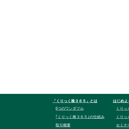
「くりっく株３６５」とは
はじめよ
6つのワンダフル
くりっ
｢くりっく株３６５｣の仕組み
くりっ
取引概要
セミナ