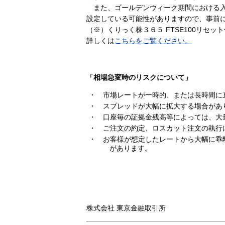
また、ゴールデンウィーク期間における入
設定している可能性がありますので、事前
（※）くりっく株３６５ FTSE100リセ
詳しくは
こちらをご覧ください。
「相場急変時のリスクについて」
・ 市場レートが一時的、または長時間に
・ スプレッドが大幅に拡大する場合があ
・ 口座毎の証拠金残高等によっては、大
・ ご注文の約定、ロスカット注文の執行
・ お客様が想定したレートから大幅に乖
があります。
株式会社 東京金融取引所