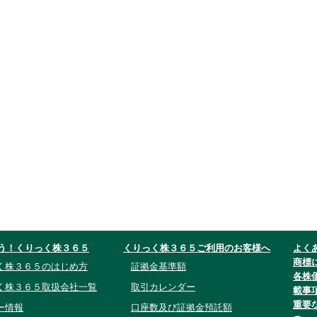
う！くりっく株３６５
くりっく株３６５ご利用のお客様へ
よく
商標
く株３６５のはじめ方
証拠金基準額
各株
く株３６５取扱会社一覧
取引カレンダー
載事
重要
ー情報
口座数及び証拠金預託額