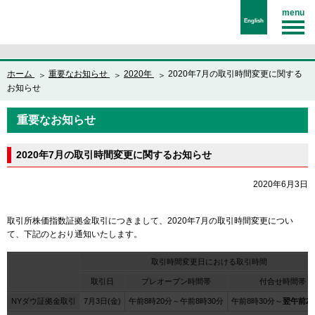
menu
English
ホーム
重要なお知らせ
2020年
2020年7月の取引時間変更に関する
お知らせ
重要なお知らせ
2020年7月の取引時間変更に関するお知らせ
2020年6月3日
取引所株価指数証拠金取引につきまして、2020年7月の取引時間変更につい
て、下記のとおり通知いたします。
取引時間変更日における取引時間
取引日
プレオープン時間帯
付合せ時間帯
NYダウ証拠金取引
7月3日(金)
午前8時20分～午前8時30分
午前8時30分～
翌午前2時