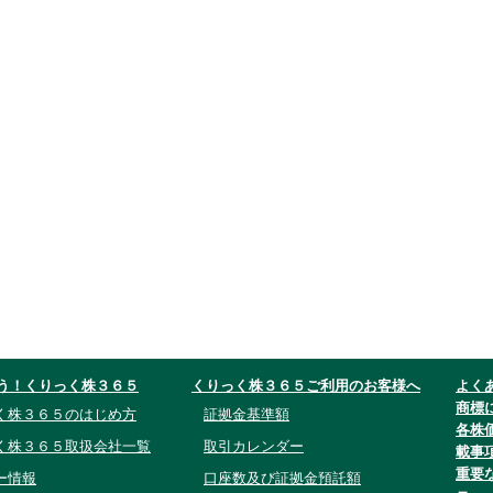
う！くりっく株３６５
くりっく株３６５ご利用のお客様へ
よく
商標
く株３６５のはじめ方
証拠金基準額
各株
く株３６５取扱会社一覧
取引カレンダー
載事
重要
ー情報
口座数及び証拠金預託額