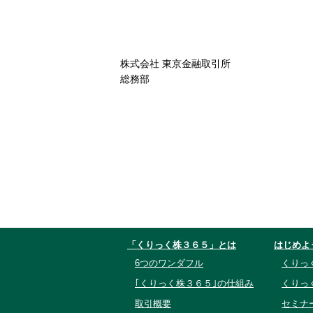
株式会社 東京金融取引所
総務部
「くりっく株３６５」とは
はじめよ
6つのワンダフル
くりっ
｢くりっく株３６５｣の仕組み
くりっ
取引概要
セミナ