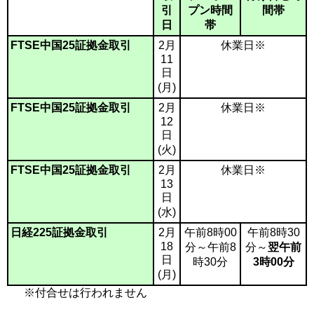
引
プン時間
間帯
日
帯
FTSE中国25証拠金取引
2月
休業日※
11
日
(月)
FTSE中国25証拠金取引
2月
休業日※
12
日
(火)
FTSE中国25証拠金取引
2月
休業日※
13
日
(水)
日経225証拠金取引
2月
午前8時00
午前8時30
18
分～午前8
分～
翌午前
日
時30分
3時00分
(月)
※付合せは行われません