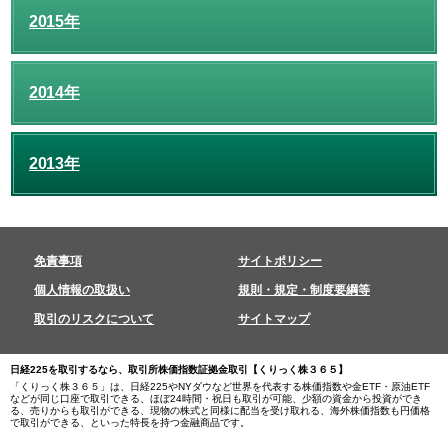
2015年
2014年
2013年
免責事項
サイトポリシー
個人情報の取扱い
規則・規定・制度要綱等
取引のリスクについて
サイトマップ
日経225を取引するなら、取引所株価指数証拠金取引【くりっく株３６５】
「くりっく株３６５」は、日経225やNYダウなど世界を代表する株価指数や金ETF・原油ETF
などが同じ口座で取引できる、ほぼ24時間・祝日も取引が可能、少額の資金から投資ができ
る、売りからも取引ができる、現物の株式と同様に配当を受け取れる、海外株価指数も円価格
で取引ができる、といった特長を持つ金融商品です。