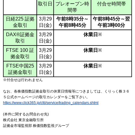
取引日
プレオープン時
付合せ時間帯
間帯
日経225 証拠
3月29
午前8時35分～
午前8時45分～翌
金取引
日(金)
午前8時45分
午前3時00分
DAX®証拠金
3月29
休業日
※
取引
日(金)
FTSE 100 証
3月29
休業日
※
拠金取引
日(金)
FTSE中国25
3月29
休業日
※
証拠金取引
日(金)
※付合せは行われません
なお、各株価指数証拠金取引の休業日情報等につきましては、くりっく株３６
５公式ホームページの取引カレンダーをご覧下さい。
https://www.click365.jp/cfd/service/trading_calendars.shtml
(本件に関するお問合わせ先)
株式会社 東京金融取引所
証拠金市場監視部 株価指数監視グループ