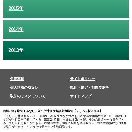
2015年
2014年
2013年
免責事項
サイトポリシー
個人情報の取扱い
規則・規定・制度要綱等
取引のリスクについて
サイトマップ
日経225を取引するなら、取引所株価指数証拠金取引【くりっく株３６５】
「くりっく株３６５」は、日経225やNYダウなど世界を代表する株価指数や金ETF・原油ETF
などが同じ口座で取引できる、ほぼ24時間・祝日も取引が可能、少額の資金から投資ができ
る、売りからも取引ができる、現物の株式と同様に配当を受け取れる、海外株価指数も円価格
で取引ができる、といった特長を持つ金融商品です。