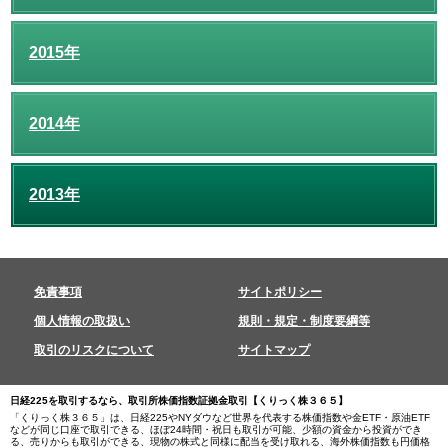
2015年
2014年
2013年
免責事項
サイトポリシー
個人情報の取扱い
規則・規定・制度要綱等
取引のリスクについて
サイトマップ
日経225を取引するなら、取引所株価指数証拠金取引【くりっく株３６５】
「くりっく株３６５」は、日経225やNYダウなど世界を代表する株価指数や金ETF・原油ETF
などが同じ口座で取引できる、ほぼ24時間・祝日も取引が可能、少額の資金から投資ができ
る、売りからも取引ができる、現物の株式と同様に配当を受け取れる、海外株価指数も円価格