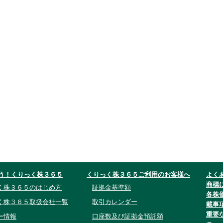
う！くりっく株３６５
くりっく株３６５ご利用のお客様へ
よく
商標
く株３６５のはじめ方
証拠金基準額
各株
く株３６５取扱会社一覧
取引カレンダー
載事
重要
ー情報
口座数及び証拠金預託額