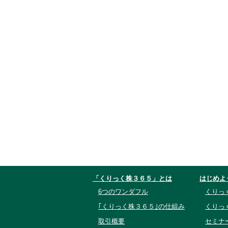
「くりっく株３６５」とは
はじめよ
6つのワンダフル
くりっ
｢くりっく株３６５｣の仕組み
くりっ
取引概要
セミナ