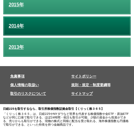
2015年
2014年
2013年
免責事項
サイトポリシー
個人情報の取扱い
規則・規定・制度要綱等
取引のリスクについて
サイトマップ
日経225を取引するなら、取引所株価指数証拠金取引【くりっく株３６５】
「くりっく株３６５」は、日経225やNYダウなど世界を代表する株価指数や金ETF・原油ETF
などが同じ口座で取引できる、ほぼ24時間・祝日も取引が可能、少額の資金から投資ができ
る、売りからも取引ができる、現物の株式と同様に配当を受け取れる、海外株価指数も円価格
で取引ができる、といった特長を持つ金融商品です。