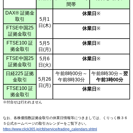
間帯
DAX® 証拠金
休業日
※
取引
5月1
日(木)
FTSE中国25
休業日
※
証拠金取引
FTSE100 証
5月5
休業日
※
拠金取引
日(月)
FTSE中国25
5月6
休業日
※
証拠金取引
日(火)
日経225 証拠
午前8時00分～
午前8時30分～
翌
5月26
金取引
午前8時30分
午前3時00分
日(月)
FTSE100 証
休業日
※
拠金取引
※付合せは行われません
なお、各株価指数証拠金取引の休業日情報等につきましては、くりっく株３６
５公式ホームページの取引カレンダーをご覧下さい。
https://www.click365.jp/cfd/service/trading_calendars.shtml