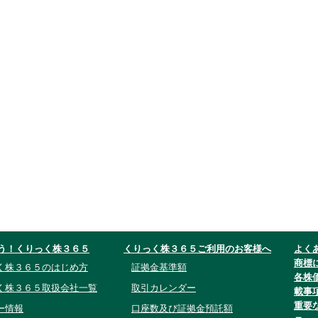
う！くりっく株３６５
くりっく株３６５ご利用のお客様へ
よく
商標
く株３６５のはじめ方
証拠金基準額
各株
く株３６５取扱会社一覧
取引カレンダー
載事
重要
ー情報
口座数及び証拠金預託額