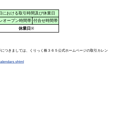
日における取引時間及び休業日
レオープン時間帯
付合せ時間帯
休業日
※
等につきましては、くりっく株３６５公式ホームページの取引カレン
calendars.shtml