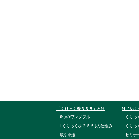
「くりっく株３６５」とは
はじめよ
6つのワンダフル
くりっ
｢くりっく株３６５｣の仕組み
くりっ
取引概要
セミナ