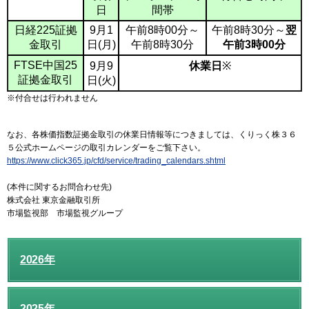
日
間帯
日経225証拠
9月1
午前8時00分～
午前8時30分～
翌
金取引
日(月)
午前8時30分
午前3時00分
FTSE中国25
9月9
休業日
※
証拠金取引
日(火)
※付合せは行われません
なお、各株価指数証拠金取引の休業日情報等につきましては、くりっく株３６
５公式ホームページの取引カレンダーをご覧下さい。
https://www.click365.jp/cfd/service/trading_calendars.shtml
(本件に関するお問合わせ先)
株式会社 東京金融取引所
市場監視部 市場監視グループ
2026年
2025年