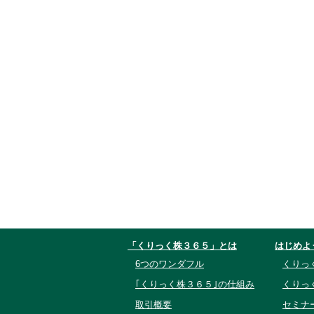
「くりっく株３６５」とは
はじめよ
6つのワンダフル
くりっ
｢くりっく株３６５｣の仕組み
くりっ
取引概要
セミナ