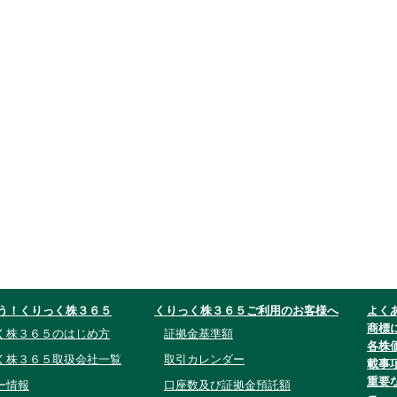
う！くりっく株３６５
くりっく株３６５ご利用のお客様へ
よく
商標
く株３６５のはじめ方
証拠金基準額
各株
く株３６５取扱会社一覧
取引カレンダー
載事
重要
ー情報
口座数及び証拠金預託額