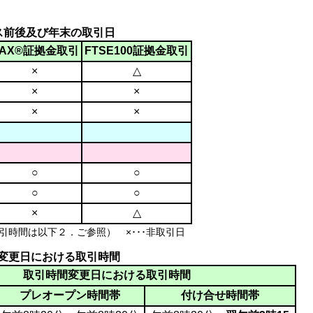
ス前後及び年末の取引日
DAX®証拠金取引
FTSE100証拠金取引
×
△
×
×
×
×
○
○
○
○
×
△
取引時間は以下２．ご参照） ×･･･非取引日
変更日における取引時間
取引時間変更日における取引時間
プレオープン時間帯
付け合せ時間帯