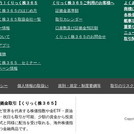
う！くりっく株３６５
くりっく株３６５ご利用のお客様へ
よく
商標
く株３６５のはじめ方
証拠金基準額
各株
く株３６５取扱会社一覧
取引カレンダー
載事
重要
ー情報
口座数及び証拠金預託額
ニュ
ついて
くりっく株３６５のお問合せ
取引
アプリ
版物
く株３６５ セミナー・
ペーン情報
シー
個人情報の取扱い
規則・規定・制度要綱等
取引のリスク
証拠金取引【くりっく株３６５】
など世界を代表する株価指数や金ETF・原油
間・祝日も取引が可能、少額の資金から投資
Copyri
式と同様に配当を受け取れる、海外株価指
つ金融商品です。