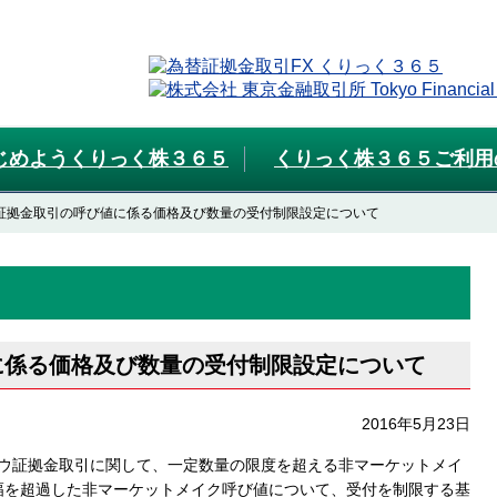
じめようくりっく株３６５
くりっく株３６５ご利用
ウ証拠金取引の呼び値に係る価格及び数量の受付制限設定について
に係る価格及び数量の受付制限設定について
2016年5月23日
Yダウ証拠金取引に関して、一定数量の限度を超える非マーケットメイ
幅を超過した非マーケットメイク呼び値について、受付を制限する基