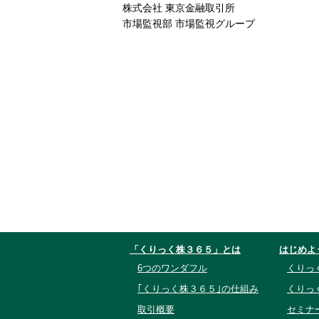
株式会社 東京金融取引所
市場監視部 市場監視グループ
「くりっく株３６５」とは
はじめよ
6つのワンダフル
くりっ
｢くりっく株３６５｣の仕組み
くりっ
取引概要
セミナ