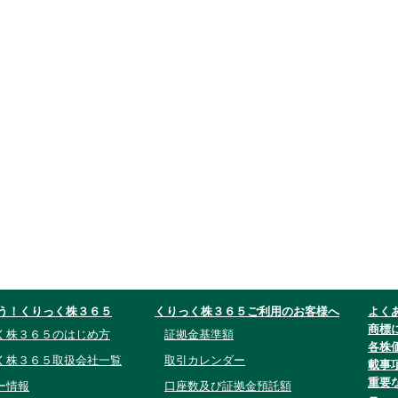
う！くりっく株３６５
くりっく株３６５ご利用のお客様へ
よく
商標
く株３６５のはじめ方
証拠金基準額
各株
く株３６５取扱会社一覧
取引カレンダー
載事
重要
ー情報
口座数及び証拠金預託額