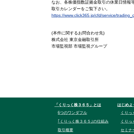
なお、各株価指数証拠金取引の休業日情報等
取引カレンダーをご覧下さい。
https://www.click365.jp/cfd/service/trading_
(本件に関するお問合わせ先)
株式会社 東京金融取引所
市場監視部 市場監視グループ
「くりっく株３６５」とは
はじめよ
6つのワンダフル
くりっ
｢くりっく株３６５｣の仕組み
くりっ
取引概要
セミナ