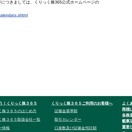
につきましては、くりっく株365公式ホームページの
calendars.shtml
う！くりっく株３６５
くりっく株３６５ご利用のお客様へ
よく
商標
く株３６５のはじめ方
証拠金基準額
各株
く株３６５取扱会社一覧
取引カレンダー
載事
重要
ー情報
口座数及び証拠金預託額