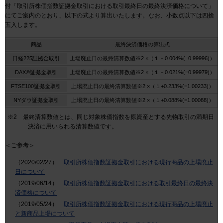
付「取引所株価指数証拠金取引における取引最終日の最終決済価格について」
にてご案内のとおり、以下の式より算出いたします。なお、小数点以下は四捨
五入します。
商品
最終決済価格の算出式
日経225証拠金取引
上場廃止日の最終清算数値※2 ×（１－0.004%(=0.99996)）
DAX®証拠金取引
上場廃止日の最終清算数値※2 ×（１－0.021%(=0.99979)）
FTSE100証拠金取引
上場廃止日の最終清算数値※2 ×（１+0.233%(=1.00233)）
NYダウ証拠金取引
上場廃止日の最終清算数値※2 ×（１+0.088%(=1.00088)）
※2 最終清算数値とは、同じ対象株価指数を原資産とする先物取引の満期日
決済に用いられる清算数値です。
＜ご参考＞
（2020/02/27）
取引所株価指数証拠金取引における現行商品の上場廃止
日について
（2019/06/14）
取引所株価指数証拠金取引における取引最終日の最終決
済価格について
（2019/05/24）
取引所株価指数証拠金取引における現行商品の上場廃止
と新商品上場について