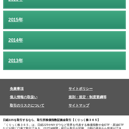
2015年
2014年
2013年
免責事項
サイトポリシー
個人情報の取扱い
規則・規定・制度要綱等
取引のリスクについて
サイトマップ
日経225を取引するなら、取引所株価指数証拠金取引【くりっく株３６５】
「くりっく株３６５」は、日経225やNYダウなど世界を代表する株価指数や金ETF・原油ETF
などが同じ口座で取引できる、ほぼ24時間・祝日も取引が可能、少額の資金から投資ができ