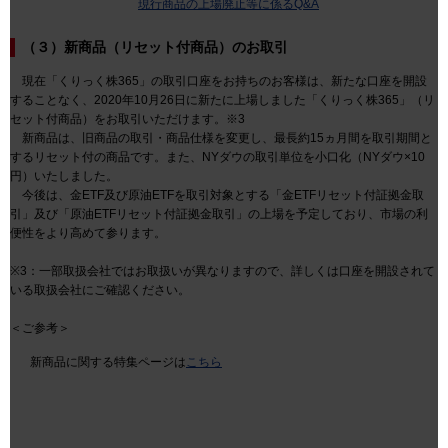
現行商品の上場廃止等に係るQ&A
（３）新商品（リセット付商品）のお取引
現在「くりっく株365」の取引口座をお持ちのお客様は、新たな口座を開設
することなく、2020年10月26日に新たに上場しました「くりっく株365」（リ
セット付商品）をお取引いただけます。※3
新商品は、旧商品の取引・商品仕様を変更し、最長約15ヵ月間を取引期間と
するリセット付の商品です。また、NYダウの取引単位を小口化（NYダウ×10
円）いたしました。
今後は、金ETF及び原油ETFを取引対象とする「金ETFリセット付証拠金取
引」及び「原油ETFリセット付証拠金取引」の上場を予定しており、市場の利
便性をより高めて参ります。
※3：一部取扱会社ではお取扱いが異なりますので、詳しくは口座を開設されて
いる取扱会社にご確認ください。
＜ご参考＞
新商品に関する特集ページは
こちら