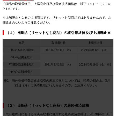
旧商品の取引最終日、上場廃止日及び最終決済価格は、以下（１）・（２）の
とおりです。
※上場廃止となるのは旧商品です。リセット付新商品ではありませんので、お
間違えのないようご注意ください。
（１）旧商品（リセットなし商品）の取引最終日及び上場廃止日
商品
取引最終日
上場廃止日
日経225証拠金取引
2021年3月11日（木）
2021年3月12日（金）
DAX®証拠金取引
FTSE100証拠金取引
2021年3月18日（木）
2021年3月19日（金）※1
NYダウ証拠金取引
※1 海外株価指数証拠金取引の未決済取引については、時差の都合上、3月
22日（月）に決済処理が行われますので、ご注意ください。
（２）旧商品（リセットなし商品）の最終決済価格
取引最終日における未決済取引に適用する最終決済価格は、2019年6月14日