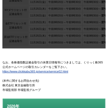
証拠金取引
11月26日(金)
午前8時20分～午前8時30分
午前8時30分～
翌午前
11月25日(木)
午前8時20分～午前8時30分
午前8時30分～
翌午前
NYダウリセット付
証拠金取引
11月26日(金)
午前8時20分～午前8時30分
午前8時30分～
翌午前
11月25日(木)
午前8時50分～午前9時00分
午前9時00分～
翌午前
金ETFリセット付
証拠金取引
11月26日(金)
午前8時50分～午前9時00分
午前9時00分～
翌午前
11月25日(木)
午前8時50分～午前9時00分
午前9時00分～
翌午前
原油ETFリセット付
証拠金取引
11月26日(金)
午前8時50分～午前9時00分
午前9時00分～
翌午前
なお、各株価指数証拠金取引の休業日情報等につきましては、くりっく株365
公式ホームページの取引カレンダーをご覧下さい。
https://www.clickkabu365.jp/service/service02.html
(本件に関するお問合わせ先)
株式会社 東京金融取引所
市場監視部 市場監視グループ
2026年