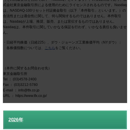
式会社東京金融取引所による使用のためにライセンスされるものです。Nasdaq
は、NASDAQ-100リセット付証拠金取引（以下「本件取引」といいます。）の
合法性または適合性に関して、何ら関知するものではありません。本件取引
は、Nasdaqが上場、推奨、販売、または宣伝するものではありません。
Nasdaqは、本件取引に関していかなる保証を行わず、いかなる責任も負いませ
ん。
・日経平均株価（日経225）、ダウ・ジョーンズ工業株価平均（NYダウ）：
各株価指数については、
こちら
をご覧ください。
（本件に関するお問合わせ先）
東京金融取引所
Tel ： (03)4578-2400
Fax ： (03)3212-5780
E-mail ： info@tfx.co.jp
URL ： https://www.tfx.co.jp/
2026年