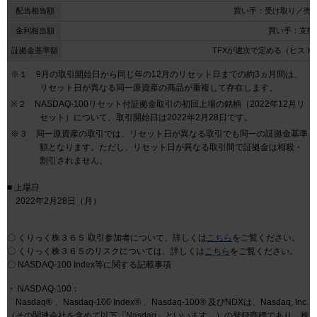
配当相当額
買い手：受け取り／売
金利相当額
買い手：支払
証拠金基準額
TFXが週次で定める（ヒスト
※１ 9月の取引開始日から同じ年の12月のリセット日までの約3ヵ月間は、
リセット日が異なる同一原資産の商品が重複して存在します。
※２ NASDAQ-100リセット付証拠金取引の初回上場の銘柄（2022年12月リ
セット）について、取引開始日は2022年2月28日です。
※３ 同一原資産の取引では、リセット日が異なる取引でも同一の証拠金基準
額となります。ただし、リセット日が異なる取引間で証拠金は相殺・
割引されません。
■ 上場日
2022年2月28日（月）
〇 くりっく株３６５ 取引参加者について、詳しくは
こちら
をご覧ください。
〇 くりっく株３６５のリスクについては、詳しくは
こちら
をご覧ください。
〇 NASDAQ-100 Index等に関する記載事項
・ NASDAQ-100：
Nasdaq® 、Nasdaq-100 Index® 、Nasdaq-100® 及びNDXは、Nasdaq, Inc.
（その関連会社を含めて以下「Nasdaq」といいます。）の登録商標であり、株