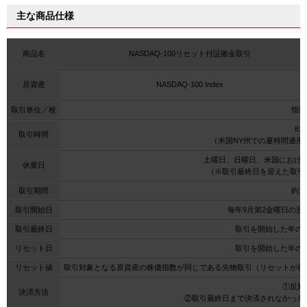
主な商品仕様
商品名
NASDAQ-100リセット付証拠金取引
原資産
NASDAQ-100 Index
取引単位／枚
指数
8:
取引時間
（米国NY州での夏時間適用期
土曜日、日曜日、米国におけ
休業日
（※取引最終日を迎えた取引
取引期間
約1
取引開始日
毎年9月第2金曜日の翌
取引最終日
取引を開始した年の翌
リセット日
取引を開始した年の翌
リセット値
取引対象となる原資産の株価指数が同じである先物取引（リセットが行
①反対
決済方法
②取引最終日まで決済されなかった