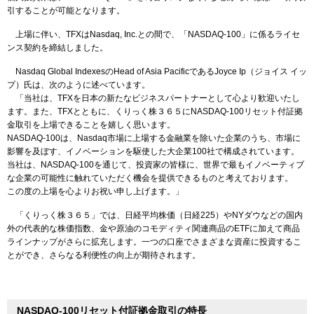
引することが可能となります。
上場に伴い、TFXはNasdaq, Inc.との間で、「NASDAQ-100」に係るライセ
ンス契約を締結しました。
Nasdaq Global IndexesのHead of Asia PacificであるJoyce Ip（ジョイス イッ
プ）氏は、次のように述べています。
「当社は、TFXを日本の新たなビジネスパートナーとして心より歓迎いたし
ます。また、TFXとともに、くりっく株３６５にNASDAQ-100リセット付証拠
金取引を上場できることを嬉しく思います。
NASDAQ-100は、Nasdaq市場に上場する金融業を除いた企業のうち、市場に
影響を及ぼす、イノベーションを駆使した大企業100社で構成されています。
当社は、NASDAQ-100を通じて、投資家の皆様に、世界で最もイノベーティブ
な企業の可能性に触れていただく機会を提供できるものと考えております。
この度の上場を心よりお祝い申し上げます。」
「くりっく株３６５」では、日経平均株価（日経225）やNYダウなどの国内
外の代表的な株価指数、金や原油のコモディティ関連商品のETFに加えて商品
ラインナップがさらに拡充します。一つの口座でさまざまな資産に投資するこ
とができ、さらなる利便性の向上が期待されます。
NASDAQ-100リセット付証拠金取引の特長