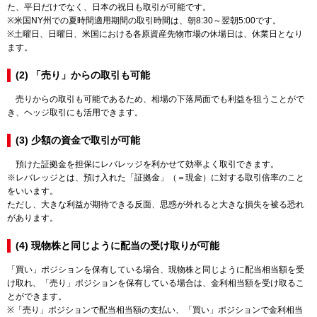
た、平日だけでなく、日本の祝日も取引が可能です。
※米国NY州での夏時間適用期間の取引時間は、朝8:30～翌朝5:00です。
※土曜日、日曜日、米国における各原資産先物市場の休場日は、休業日となり
ます。
(2) 「売り」からの取引も可能
売りからの取引も可能であるため、相場の下落局面でも利益を狙うことがで
き、ヘッジ取引にも活用できます。
(3) 少額の資金で取引が可能
預けた証拠金を担保にレバレッジを利かせて効率よく取引できます。
※レバレッジとは、預け入れた「証拠金」（＝現金）に対する取引倍率のこと
をいいます。
ただし、大きな利益が期待できる反面、思惑が外れると大きな損失を被る恐れ
があります。
(4) 現物株と同じように配当の受け取りが可能
「買い」ポジションを保有している場合、現物株と同じように配当相当額を受
け取れ、「売り」ポジションを保有している場合は、金利相当額を受け取るこ
とができます。
※「売り」ポジションで配当相当額の支払い、「買い」ポジションで金利相当