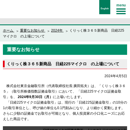
menu
English
ホーム
重要なお知らせ
2024年
くりっく株３６５新商品 日経225
マイクロ の上場について
重要なお知らせ
くりっく株３６５新商品 日経225マイクロ の上場について
2024年4月5日
株式会社東京金融取引所（代表取締役社長:廣田拓夫）は、「くりっく株３６
５」（取引所株価指数証拠金取引）において、 「日経225マイクロ証拠金取
引」を、
2024年9月30日（月）
に上場いたします。
「日経225マイクロ証拠金取引」は、現行の「日経225証拠金取引」の10分の
1の取引単位とし、呼び値の単位も0.1円刻みになり、より細かく変動します。
さらに少額の証拠金でお取引が可能となり、個人投資家の小口化ニーズにお応
えした商品です。