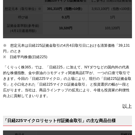
日経225マイクロ証拠金取引
【ご参考】日経225証拠金取引
想定元本（取引単位）※
391,310円（指数×10倍）
3,913,100円（指数×100倍）
呼び値
0.1円
1円
証拠金基準額(参考値)
10,320円
103,120円
（4月1日週適用額）
※ 想定元本は日経225証拠金取引の4月4日取引日における清算価格「39,131
円」のとき
※ 日経平均株価(日経225)
「くりっく株365」では、「日経225」に加えて、NYダウなどの国内外の代表
的な株価指数、金や原油のコモディティ関連商品ETFが、 一つの口座で取引で
きます。今回の「日経225マイクロ」の上場により、現行の「日経225証拠金取
引」と小口化された「日経225マイクロ証拠金取引」 と投資選択の幅が一段と
広がります。当社は、商品ラインナップの拡充により、今後も投資家の利便性
向上に貢献してまいります。
以上
「日経225マイクロリセット付証拠金取引」の主な商品仕様
商品名
日経22