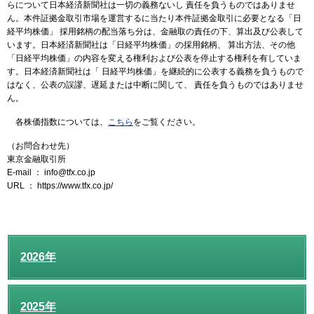
らについて日本経済新聞社は一切の義務ないし 責任を負うものではありませ
ん。本件証拠金取引市場を運営するに当たり本件証拠金取引に必要となる「日
経平均株価」 採用銘柄の配当落ち分は、金融取の責任の下、算出及び公表して
います。日本経済新聞社は「日経平均株価」の採用銘柄、 算出方法、その他
「日経平均株価」の内容を変える権利および公表を停止する権利を有していま
す。日本経済新聞社は「 日経平均株価」を継続的に公表する義務を負うもので
はなく、公表の誤謬、遅延または中断に関して、 責任を負うものではありませ
ん。
各株価指数については、
こちら
をご覧ください。
（お問合わせ先）
東京金融取引所
E-mail ： info@tfx.co.jp
URL ： https://www.tfx.co.jp/
2026年
2025年