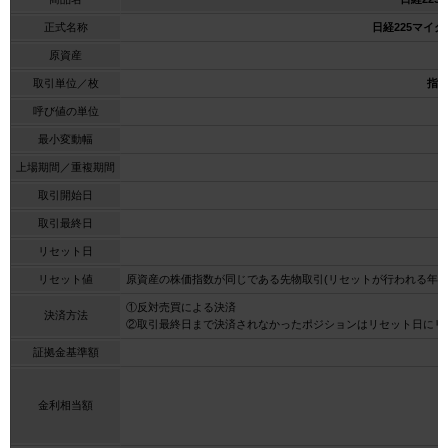
正式名称
日経225マイ
原資産
取引単位／枚
指数
呼び値の単位
最小変動幅
上場期間／重複期間
取引開始日
取引最終日
リセット日
リセット値
原資産の株価指数が同じである先物取引(リセットが行われる年の
①反対売買による決済
決済方法
②取引最終日まで決済されなかったポジションはリセット日にリ
証拠金基準額
金利相当額