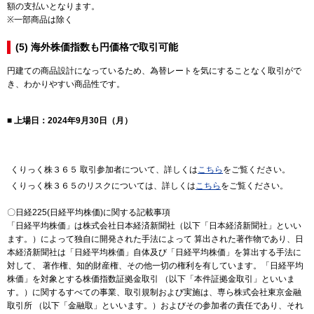
額の支払いとなります。
※一部商品は除く
(5) 海外株価指数も円価格で取引可能
円建ての商品設計になっているため、為替レートを気にすることなく取引がで
き、わかりやすい商品性です。
■ 上場日：2024年9月30日（月）
くりっく株３６５ 取引参加者について、詳しくは
こちら
をご覧ください。
くりっく株３６５のリスクについては、詳しくは
こちら
をご覧ください。
〇日経225(日経平均株価)に関する記載事項
「日経平均株価」は株式会社日本経済新聞社（以下「日本経済新聞社」といい
ます。）によって独自に開発された手法によって 算出された著作物であり、日
本経済新聞社は「日経平均株価」自体及び「日経平均株価」を算出する手法に
対して、 著作権、知的財産権、その他一切の権利を有しています。「日経平均
株価」を対象とする株価指数証拠金取引 （以下「本件証拠金取引」といいま
す。）に関するすべての事業、取引規制および実施は、専ら株式会社東京金融
取引所 （以下「金融取」といいます。）およびその参加者の責任であり、それ