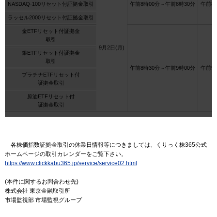
NASDAQ-100リセット付証拠金取引
午前8時00分～午前8時30分
午前8
ラッセル2000リセット付証拠金取引
金ETFリセット付証拠金
取引
9月2日(月)
銀ETFリセット付証拠金
取引
午前8時30分～午前9時00分
午前9
プラチナETFリセット付
証拠金取引
原油ETFリセット付
証拠金取引
各株価指数証拠金取引の休業日情報等につきましては、くりっく株365公式
ホームページの取引カレンダーをご覧下さい。
https://www.clickkabu365.jp/service/service02.html
(本件に関するお問合わせ先)
株式会社 東京金融取引所
市場監視部 市場監視グループ