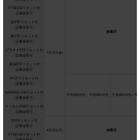
FTSE100リセット付
証拠金取引
金ETFリセット付
証拠金取引
休業日
銀ETFリセット付
証拠金取引
プラチナETFリセット付
4月3日(金)
証拠金取引
原油ETFリセット付
証拠金取引
NYダウリセット付
証拠金取引
NASDAQ-100リセット付
午前8時20分～午前8時30分
午前8時30分～
午
証拠金取引
ラッセル2000リセット付
証拠金取引
DAX®リセット付
証拠金取引
4月6日(月)
休業日
FTSE100リセット付
証拠金取引