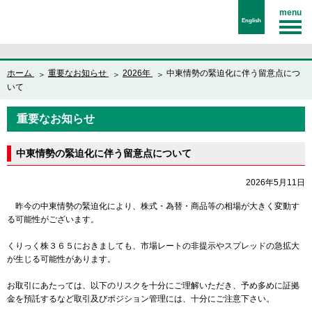
menu
English
ホーム
重要なお知らせ
2026年
中東情勢の緊迫化に伴う留意点につ
いて
重要なお知らせ
中東情勢の緊迫化に伴う留意点について
2026年5月11日
昨今の中東情勢の緊迫化により、株式・為替・商品等の相場が大きく変動す
る可能性がございます。
くりっく株３６５におきましても、市場レートの非提示やスプレッドの急拡大
が生じる可能性があります。
お取引にあたっては、以下のリスクを十分にご理解いただき、予め多めに証拠
金を預託するなど取引及びポジション管理には、十分にご注意下さい。