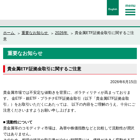
menu
English
ホーム
重要なお知らせ
2026年
貴金属ETF証拠金取引に関するご注
意
重要なお知らせ
貴金属ETF証拠金取引に関するご注意
2026年6月15日
貴金属市場では不安定な値動きを背景に、ボラティリティが高まっておりま
す。 金ETF・銀ETF・プラチナETF証拠金取引（以下「貴金属ETF証拠金取
引」）をお取引いただくにあたっては、 以下の内容をご理解のうえ、十分にご
注意くださいますようお願い申し上げます。
■ 流動性について
貴金属等のコモディティ市場は、為替や株価指数などと比較して流動性が潤沢
ではありません。