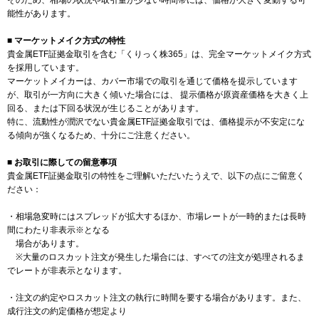
そのため、相場の状況や取引量が少ない時間帯には、価格が大きく変動する可
能性があります。
■ マーケットメイク方式の特性
貴金属ETF証拠金取引を含む「くりっく株365」は、完全マーケットメイク方式
を採用しています。
マーケットメイカーは、カバー市場での取引を通じて価格を提示しています
が、取引が一方向に大きく傾いた場合には、 提示価格が原資産価格を大きく上
回る、または下回る状況が生じることがあります。
特に、流動性が潤沢でない貴金属ETF証拠金取引では、価格提示が不安定にな
る傾向が強くなるため、十分にご注意ください。
■ お取引に際しての留意事項
貴金属ETF証拠金取引の特性をご理解いただいたうえで、以下の点にご留意く
ださい：
・相場急変時にはスプレッドが拡大するほか、市場レートが一時的または長時
間にわたり非表示※となる
場合があります。
※大量のロスカット注文が発生した場合には、すべての注文が処理されるま
でレートが非表示となります。
・注文の約定やロスカット注文の執行に時間を要する場合があります。また、
成行注文の約定価格が想定より