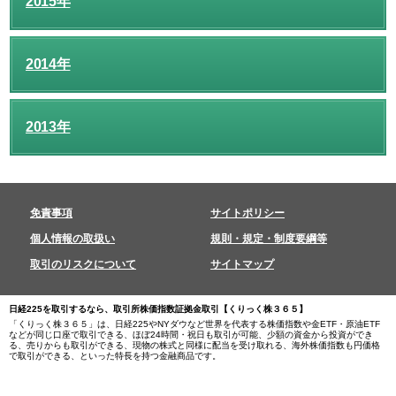
2015年
2014年
2013年
免責事項
サイトポリシー
個人情報の取扱い
規則・規定・制度要綱等
取引のリスクについて
サイトマップ
日経225を取引するなら、取引所株価指数証拠金取引【くりっく株３６５】
「くりっく株３６５」は、日経225やNYダウなど世界を代表する株価指数や金ETF・原油ETF
などが同じ口座で取引できる、ほぼ24時間・祝日も取引が可能、少額の資金から投資ができ
る、売りからも取引ができる、現物の株式と同様に配当を受け取れる、海外株価指数も円価格
で取引ができる、といった特長を持つ金融商品です。