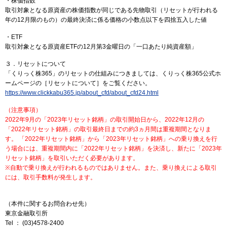
・株価指数
取引対象となる原資産の株価指数が同じである先物取引（リセットが行われる
年の12月限のもの）の最終決済に係る価格の小数点以下を四捨五入した値
・ETF
取引対象となる原資産ETFの12月第3金曜日の「一口あたり純資産額」
３．リセットについて
「くりっく株365」のリセットの仕組みにつきましては、くりっく株365公式ホ
ームページの［リセットについて］をご覧ください。
https://www.clickkabu365.jp/about_cfd/about_cfd24.html
（注意事項）
2022年9月の「2023年リセット銘柄」の取引開始日から、2022年12月の
「2022年リセット銘柄」の取引最終日までの約3ヵ月間は重複期間となりま
す。 「2022年リセット銘柄」から「2023年リセット銘柄」への乗り換えを行
う場合には、重複期間内に「2022年リセット銘柄」を決済し、新たに「2023年
リセット銘柄」を取引いただく必要があります。
※自動で乗り換えが行われるものではありません。また、乗り換えによる取引
には、取引手数料が発生します。
（本件に関するお問合わせ先）
東京金融取引所
Tel ： (03)4578-2400