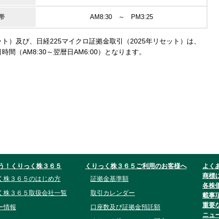
帯
AM8:30 ～ PM3:25
ット）及び、日経225マイクロ証拠金取引（2025年リセット）は、
（AM8:30～翌暦日AM6:00）となります。
う！くりっく株３６５
くりっく株３６５ご利用のお客様へ
よく
商標
く株３６５のはじめ方
証拠金基準額
各株
く株３６５取扱会社一覧
取引カレンダー
載事
重要
ー情報
口座数及び証拠金預託額
ニュ