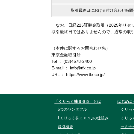
取引最終日における付け合わせ時間
なお、日経225証拠金取引（2025年リセ
取引最終日ではありませんので、通常の取引時間
（本件に関するお問合わせ先）
東京金融取引所
Tel ： (03)4578-2400
E-mail ： info@tfx.co.jp
URL ： https://www.tfx.co.jp/
「くりっく株３６５」とは
はじめよ
6つのワンダフル
くりっ
｢くりっく株３６５｣の仕組み
くりっ
取引概要
セミナ