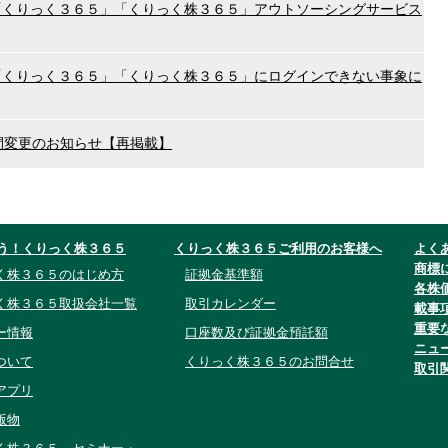
「くりっく３６５」「くりっく株３６５」アウトソーシングサービス
「くりっく３６５」「くりっく株３６５」にログインできない事象に
間変更のお知らせ【再掲載】
う！くりっく株３６５
くりっく株３６５ご利用のお客様へ
よく
商標
く株３６５のはじめ方
証拠金基準額
各株
く株３６５取扱会社一覧
取引カレンダー
載事
重要
ー情報
口座数及び証拠金預託額
ニュ
ついて
くりっく株３６５のお問合せ
取引
アプリ
版物