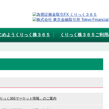
じめようくりっく株３６５
くりっく株３６５ご利用
りっく365マーケット情報」のご案内