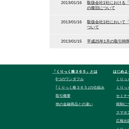
2013/01/16
取扱会社1社における
の復旧について
2013/01/16
取扱会社1社において
ついて
2013/01/15
平成25年1月の取引時
「くりっく株３６５」とは
はじめよ
6つのワンダフル
くりっ
｢くりっく株３６５｣の仕組み
くりっ
取引概要
セミナ
他の金融商品との違い
税制に
スマホ
広報出