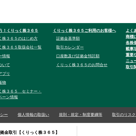
う！くりっく株３６５
くりっく株３６５ご利用のお客様へ
よく
商標
く株３６５のはじめ方
証拠金基準額
各株
く株３６５取扱会社一覧
取引カレンダー
載事
重要
ー情報
口座数及び証拠金預託額
ニュ
ついて
くりっく株３６５のお問合せ
取引
アプリ
版物
く株３６５ セミナー・
ペーン情報
シー
個人情報の取扱い
規則・規定・制度要綱等
取引のリスク
証拠金取引【くりっく株３６５】