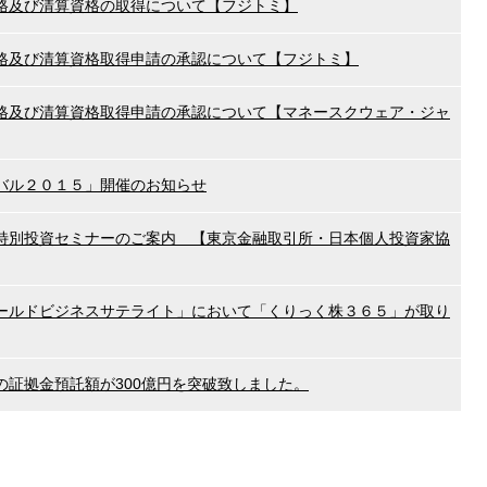
格及び清算資格の取得について【フジトミ】
格及び清算資格取得申請の承認について【フジトミ】
格及び清算資格取得申請の承認について【マネースクウェア・ジャ
バル２０１５」開催のお知らせ
特別投資セミナーのご案内 【東京金融取引所・日本個人投資家協
ールドビジネスサテライト」において「くりっく株３６５」が取り
の証拠金預託額が300億円を突破致しました。