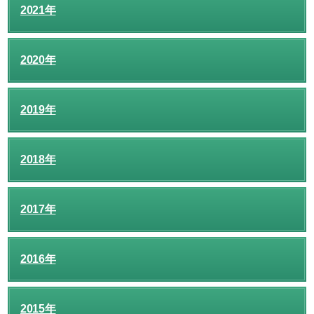
2021年
2020年
2019年
2018年
2017年
2016年
2015年