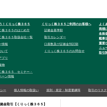
う！くりっく株３６５
くりっく株３６５ご利用のお客様へ
よく
商標
く株３６５のはじめ方
証拠金基準額
各株
く株３６５取扱会社一覧
取引カレンダー
載事
重要
ー情報
口座数及び証拠金預託額
ニュ
ついて
くりっく株３６５のお問合せ
取引
アプリ
版物
く株３６５ セミナー・
ペーン情報
シー
個人情報の取扱い
規則・規定・制度要綱等
取引のリスク
証拠金取引【くりっく株３６５】