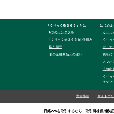
「くりっく株３６５」とは
はじめよ
6つのワンダフル
くりっ
｢くりっく株３６５｣の仕組み
くりっ
取引概要
セミナ
他の金融商品との違い
税制に
スマホ
広報出
くりっ
キャン
免責事項
サイトポリ
日経225を取引するなら、取引所株価指数