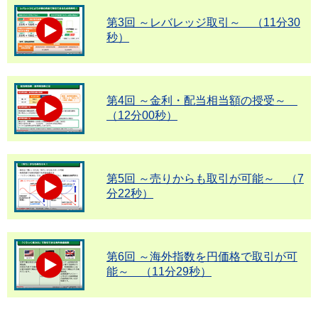
第3回 ～レバレッジ取引～ （11分30
秒）
第4回 ～金利・配当相当額の授受～
（12分00秒）
第5回 ～売りからも取引が可能～ （7
分22秒）
第6回 ～海外指数を円価格で取引が可
能～ （11分29秒）