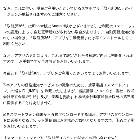
なお、これに伴い、現在ご利用いただいているスマホプリ「取引所365」のバ
ージョンが更新されますのでご注意ください。
「取引所365」はiPhone版とAndroid版がございますが、ご利用のスマートフォ
ンの設定によって 自動更新通知がされない場合があります。 自動更新通知がさ
れない場合は、「取引所365」アプリを手動更新または再インストールしてご
利用ください。
なお、アプリの更新により、これまで設定された各種設定内容は初期化されま
すので、 お手数ですが再度設定をお願いいたします。
今後とも「取引所365」アプリをご利用くださいますようお願いいたします。
※本アプリの価格通知サービスでの識別のために、携帯電話（スマートフォ
ン）の端末ID（IMEI）を 利用いたしますが、当該情報については、当社（株式
会社東京金融取引所）及び、業務を委託する 株式会社時事通信社以外の第三者
に提供することはありません。
※各スマートフォン端末から直接ダウンロードする場合、アプリのダウンロー
ドに必要となる パケット通信費はお客様のご負担となりますので、予めご了承
をお願いいたします。
【スマートフォンアプリ「取引所３６５」に関するお問い合わせ先】